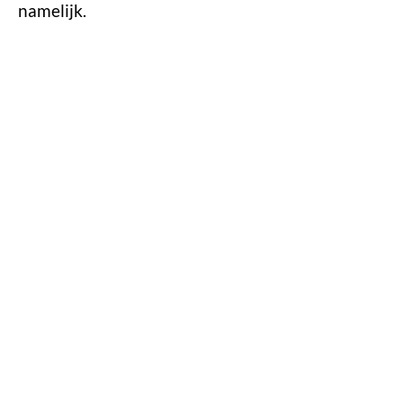
namelijk.
Zorgeloos een auto op uw bestemming huren?
Een auto
huren in