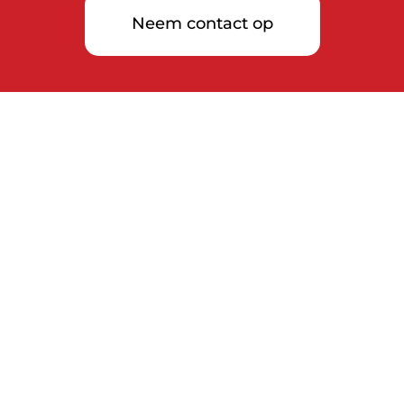
Neem contact op
POPULAIRE LOCATIES
Agrigento
Bari
Bologna
Cagliari
Florence
Genua
Lucca