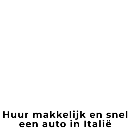
adembenemende kliffen,
ansichtkaartwaardige uitzichtpunten en
pittoreske dorpjes vindt. Met
AutohureninItalie huur je een auto op meer
dan 954 locaties.
BOEK DIRECT
Huur makkelijk en snel
een auto in Italië