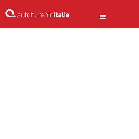
AutohureninItalie
Door Italië met
AutohureninItalie
De allermooiste en verborgen parels tijdens
je vakantie vindt je uiteraard per huurauto.
Buiten de gebaande paden en voorbij de
toeristische trekpleisters, dat is waar je die